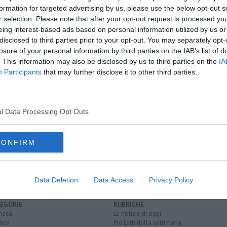
formation for targeted advertising by us, please use the below opt-out s
r selection. Please note that after your opt-out request is processed y
eing interest-based ads based on personal information utilized by us or
disclosed to third parties prior to your opt-out. You may separately opt-
oscana iscriviti alla
Newsletter QUInews - ToscanaMedia.
losure of your personal information by third parties on the IAB’s list of
amente nella tua casella di posta.
. This information may also be disclosed by us to third parties on the
IA
Participants
that may further disclose it to other third parties.
no
l Data Processing Opt Outs
n casa
CONFIRM
ione di funzioni pubbliche
arezzo
autotutela
Data Deletion
Data Access
Privacy Policy
EGORIE
RUBRICHE
naca
Le notizie di oggi
tica
Più Letti della settimana