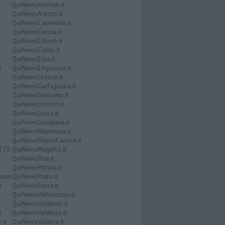
QuiNewsAnimali.it
QuiNewsArezzo.it
QuiNewsCasentino.it
QuiNewsCecina.it
QuiNewsChianti.it
QuiNewsCuoio.it
QuiNewsElba.it
i
QuiNewsEmpolese.it
QuiNewsFirenze.it
QuiNewsGarfagnana.it
QuiNewsGrosseto.it
QuiNewsLivorno.it
QuiNewsLucca.it
QuiNewsLunigiana.it
QuiNewsMaremma.it
QuiNewsMassaCarrara.it
ATTE
QuiNewsMugello.it
QuiNewsPisa.it
QuiNewsPistoia.it
nari
QuiNewsPrato.it
a
QuiNewsSiena.it
QuiNewsValbisenzio.it
QuiNewsValdarno.it
i
QuiNewsValdelsa.it
o e
QuiNewsValdera.it