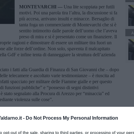
MONTEVARCHI —
Una lite scoppiata per futili
motivi. Poi una parola tira l’altra, la discussione si fa
più accesa, arrivano insulti e minacce. Bersaglio di
tanta foga un commerciante di Montevarchi che si è
sentito intimorito dalle parole dell’uomo che l’aveva
A
preso di mira e si è presentato come un finanziere. Il
roprie ragioni e dimostrare di essere un militare tira fuori un
ne alle forze dell’ordine. Non solo, spaventa il malcapitato
lla GdF e infine tenta di danneggiare la struttura dell’azienda
ato i fatti alla Guardia di Finanza di San Giovanni che – dopo
i delle telecamere e ascoltato varie testimonianze – è riuscita ad
infatti spacciato per militare delle Fiamme gialle e per questo
di funzioni pubbliche” e “possesso di segni distintivi
te, è stato segnalato alla Procura di Arezzo per “minaccia” ed
mediante violenza sulle cose”.
 ai cittadini che militari del corpo sono muniti di tessera
to e numero di matricola, che deve essere esibita durante
ldarno.it -
Do Not Process My Personal Information
to opt-out of the sale, sharing to third parties, or processing of your per