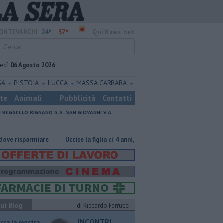
24°
37°
ONTEVARCHI
QuiNews.net
vedì
06 Agosto 2026
SA
PISTOIA
LUCCA
MASSA CARRARA
ste
Animali
Pubblicità
Contatti
I
REGGELLO
RIGNANO S.A.
SAN GIOVANNI V.A.
isparmiare
Uccise la figlia di 4 anni, è scomparso
​Tutte le offerte di
ui Blog
di Riccardo Ferrucci
INCONTRI
ucca la mostra