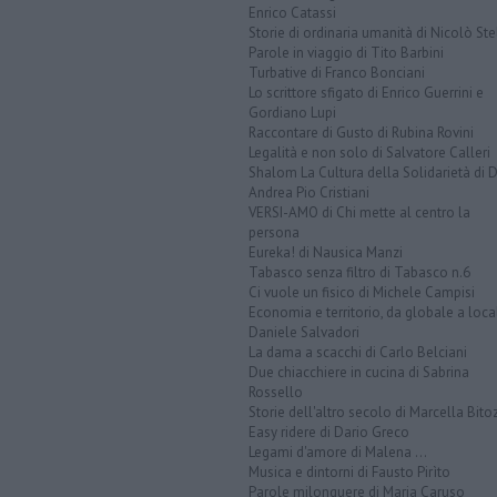
Enrico Catassi
Storie di ordinaria umanità di Nicolò Ste
Parole in viaggio di Tito Barbini
Turbative di Franco Bonciani
Lo scrittore sfigato di Enrico Guerrini e
Gordiano Lupi
Raccontare di Gusto di Rubina Rovini
Legalità e non solo di Salvatore Calleri
Shalom La Cultura della Solidarietà di 
Andrea Pio Cristiani
VERSI-AMO di Chi mette al centro la
persona
Eureka! di Nausica Manzi
Tabasco senza filtro di Tabasco n.6
Ci vuole un fisico di Michele Campisi
Economia e territorio, da globale a loca
Daniele Salvadori
La dama a scacchi di Carlo Belciani
Due chiacchiere in cucina di Sabrina
Rossello
Storie dell'altro secolo di Marcella Bito
Easy ridere di Dario Greco
Legami d'amore di Malena ...
Musica e dintorni di Fausto Pirìto
Parole milonguere di Maria Caruso