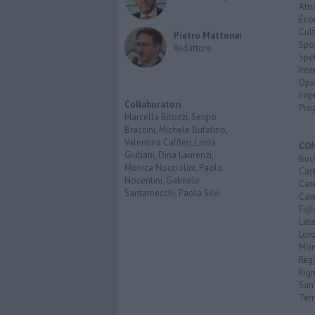
Attu
Eco
Cult
Pietro Mattonai
Spo
Redattore
Spet
Inte
Opi
Imp
Collaboratori
Pro
Marcella Bitozzi, Sergio
Braccini, Michele Bufalino,
Valentina Caffieri, Linda
CO
Giuliani, Dina Laurenzi,
Buc
Monica Nocciolini, Paolo
Cast
Nocentini, Gabriele
Cast
Santarnecchi, Paola Silvi.
Cavr
Figl
Late
Loro
Mon
Reg
Rign
San 
Ter