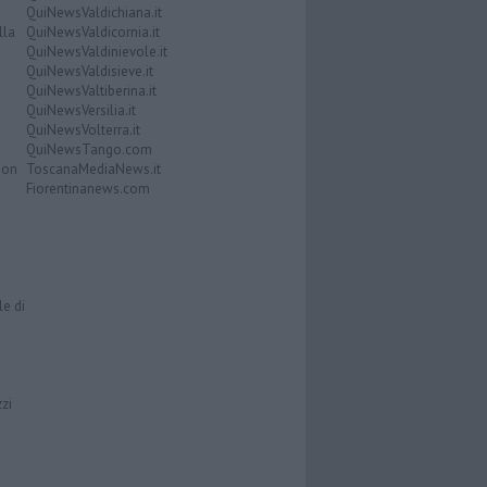
QuiNewsValdichiana.it
lla
QuiNewsValdicornia.it
QuiNewsValdinievole.it
QuiNewsValdisieve.it
QuiNewsValtiberina.it
QuiNewsVersilia.it
QuiNewsVolterra.it
QuiNewsTango.com
Don
ToscanaMediaNews.it
Fiorentinanews.com
le di
zzi