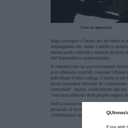
Foto di repertorio
litigio prosegue e l’uomo per far valere le p
lampeggiante blu, simile a quello in dotazio
annunciando controlli e sanzioni da parte de
dell’imprenditore montevarchino.
Il commerciante ha successivamente denunci
aver effettuato controlli, visionato i filmat
individuare il falso collega. L’uomo si era 
dovrà rispondere del reato di “usurpazione 
contraffatti”. Inoltre, relativamente alla li
“esercizio arbitrario delle proprie ragioni 
Nell’occasione la Guardia di Finanza ricorda
personale di riconoscimento, completa di fo
QUInewsVa
l’effettuazione dei controlli.
If you wish 