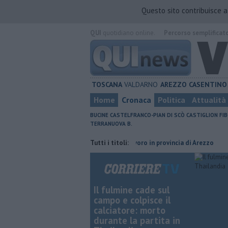
Questo sito contribuisce 
QUI
quotidiano online.
Percorso semplificat
TOSCANA
VALDARNO
AREZZO
CASENTINO
Home
Cronaca
Politica
Attualità
BUCINE
CASTELFRANCO-PIAN DI SCÒ
CASTIGLION FIB
TERRANUOVA B.
è scomparso
​Tutte le offerte di lavoro in provincia di Arezzo
Tutti i titoli:
​Benzin
Il fulmine cade sul
campo e colpisce il
calciatore: morto
durante la partita in