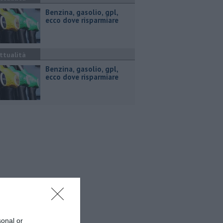
​Benzina, gasolio, gpl,
ecco dove risparmiare
ttualità
​Benzina, gasolio, gpl,
ecco dove risparmiare
sonal or