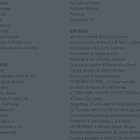
alità
Più Letti del mese
nomia
Archivio Notizie
ura
Persone
rt
Toscani in TV
tacoli
rviste
QUI BLOG
nion Leader
Incontri d'arte di Riccardo Ferrucci
rese & Professioni
Racconti della domenica di Marco Celat
grammazione Cinema
Disincantato di Adolfo Santoro
Sorridendo di Nicola Belcari
Vignaioli e vini di Nadio Stronchi
MUNI
Le pregiate penne di Pierantonio Pardi
ine
Pagine allegre di Gianni Micheli
elfranco-Pian di Scò
Psico-cose di Federica Giusti
iglion fibocchi
VI PRESENTO I MIEI... di Dino Fiumalbi
iglia
Le stelle di Astrea di Edit Permay
ine-Incisa
STORIE VISPE MA NON TROPPO DISTR
rina-Pergine V.A.
di Dario Dal Canto
 Ciuffenna
Progettare il benessere di Erica Fiumalbi
tevarchi
La Toscana della birra di Davide Cappan
gello
Cose strane e posti assurdi di Blue Lam
ano S.A.
Storielba di Alessandro Canestrelli
Giovanni V.A.
NEURONEWS di Alberto Arturo Vergani
ranuova B.
Pensieri della domenica di Libero Ventur
Fauda e balagan di Alfredo De Girolam