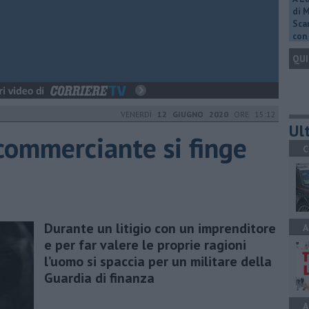
di 
Scar
con 
QUI
VENERDÌ
12 GIUGNO 2020
ORE 15:12
Ult
commerciante si finge
C
Durante un litigio con un imprenditore
A
e per far valere le proprie ragioni
l’uomo si spaccia per un militare della
Guardia di finanza
A