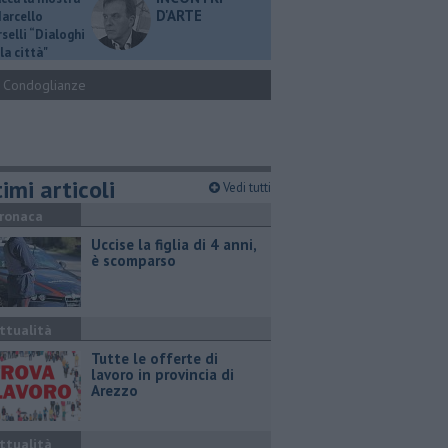
D'ARTE
Marcello
selli “Dialoghi
la città"
Condoglianze
imi articoli
Vedi tutti
ronaca
Uccise la figlia di 4 anni,
è scomparso
ttualità
​Tutte le offerte di
lavoro in provincia di
Arezzo
ttualità