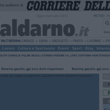
alla audience di
o
Aggiornato alle 20:12
METEO:
M
Gio
VALTIBERINA
FIRENZE
SIENA
GROSSETO
PRATO
LIVORNO
PI
Lavoro
Cultura e Spettacolo
Eventi
Sport
Blog
Intervi
OCCHI
CAVRIGLIA
FIGLINE-INCISA
LATERINA-PERGINE V.A.
LORO CIUFFENNA
MONTEVARCH
a, gasolio, gpl, ecco dove risparmiare
​Benzina, gasolio, gpl, ecco dove r
Q
A L