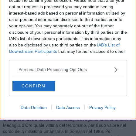
section to confirm your selection. Please note that after your
opt-out request is processed you may continue seeing
interest-based ads based on personal information utilized by
Oggi in quell’edificio sorge il “
Centro Nazionale di
us or personal information disclosed to third parties prior to
documentazione, ricerca e memoria sulle missioni umanitarie
your opt-out. You may separately opt-out of the further
di pace
” costituito proprio per non dimenticare quanti hanno
disclosure of your personal information by third parties on the
donato la propria vita per portare aiuti e soccorso alle popolazioni
IAB’s list of downstream participants. This information may
oppresse. La giornata di sabato 3 dicembre sarà dedicata
also be disclosed by us to third parties on the
IAB’s List of
all’impegno della Croce Rossa nelle missioni di pace.
Downstream Participants
that may further disclose it to other
third parties.
Il programma con inizio alle 10 prevede: alzabandiera; deposizione
Corona di alloro al monumento dei Caduti; preghiera in suffragio di
Personal Data Processing Opt Outs
tutti i Caduti; lettura di brani e pensieri dei bambini sulla pace e
solidarietà; saluto del sindaco e delle autorità; intervento del Col.
Med CRI
Ettore Calzolari
sull’impegno della CRI nelle Missioni di
CONFIRM
pace; esibizione della Fanfara dei Bersaglieri. Nel corso della
cerimonia alla presenza delle autorità civili e militari e dei familiari
sarà ricordato
Raffaele Soru,
ucciso durante una missione di pace
in Congo nel 1961.
Data Deletion
Data Access
Privacy Policy
Alla cerimonia sarà presente il Primo Maresciallo Luogotenente
Giampiero Monti
decorato di Medaglia d’Argento al valor Militare e
Medaglia d’Oro quale vittima del terrorismo, per il suo valore nel
corso della missione umanitaria in Somalia nel 1993. Per