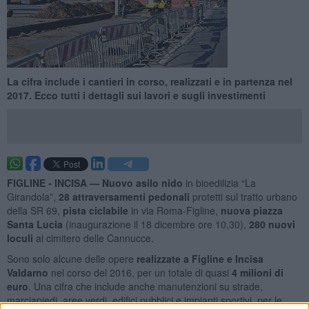
La cifra include i cantieri in corso, realizzati e in partenza nel
2017. Ecco tutti i dettagli sui lavori e sugli investimenti
FIGLINE - INCISA —
Nuovo asilo nido
in bioedilizia “La
Girandola”,
28 attraversamenti pedonali
protetti sul tratto urbano
della SR 69,
pista ciclabile
in via Roma-Figline,
nuova piazza
Santa Lucia
(inaugurazione il 18 dicembre ore 10,30),
280 nuovi
loculi
al cimitero delle Cannucce.
Sono solo alcune delle opere
realizzate a Figline e Incisa
Valdarno
nel corso del 2016, per un totale di quasi
4 milioni di
euro
. Una cifra che include anche manutenzioni su strade,
marciapiedi, aree verdi, edifici pubblici e impianti sportivi, per le