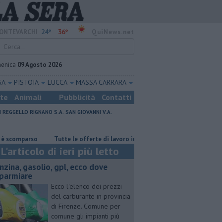
24°
36°
ONTEVARCHI
QuiNews.net
enica
09 Agosto 2026
SA
PISTOIA
LUCCA
MASSA CARRARA
ste
Animali
Pubblicità
Contatti
I
REGGELLO
RIGNANO S.A.
SAN GIOVANNI V.A.
mparso
​Tutte le offerte di lavoro in provincia di Arezzo
​Benzina, ga
L'articolo di ieri più letto
enzina, gasolio, gpl, ecco dove
sparmiare
Ecco l'elenco dei prezzi
del carburante in provincia
di Firenze. Comune per
comune gli impianti più