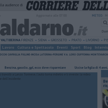
alla audience di
o
Aggiornato alle 07:00
METEO:
M
Dom
VALTIBERINA
FIRENZE
SIENA
GROSSETO
PRATO
LIVORNO
PI
Lavoro
Cultura e Spettacolo
Eventi
Sport
Blog
Intervi
OCCHI
CAVRIGLIA
FIGLINE-INCISA
LATERINA-PERGINE V.A.
LORO CIUFFENNA
MONTEVARCH
zina, gasolio, gpl, ecco dove risparmiare
Uccise la figlia di 4 anni, è sco
​B
ri