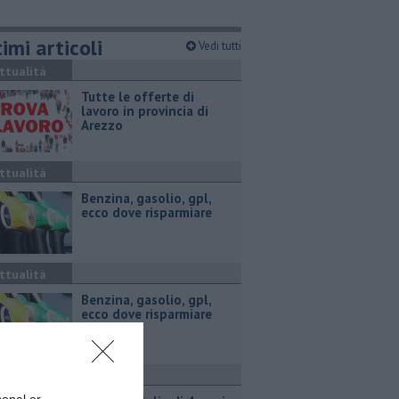
imi articoli
Vedi tutti
ttualità
​Tutte le offerte di
lavoro in provincia di
Arezzo
ttualità
​Benzina, gasolio, gpl,
ecco dove risparmiare
ttualità
​Benzina, gasolio, gpl,
ecco dove risparmiare
ronaca