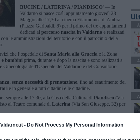
BUCINE / LATERINA / PIANDISCO' —
In
Valdarno si nasce così: appuntamento giovedì 28
Ult
Maggio alle 17,30 al cinema Filarmonica di Ambra
A
(Piazza Garibaldi, 8) per il primo dei tre appuntamenti
dedicati al
percorso nascita in Valdarno
e realizzati
con le amministrazioni del territorio e con il patrocinio della
o.
rvizi che l’ospedale di
Santa Maria alla Gruccia
e la Zona
e bambini
prima, durante e dopo la nascita e sono realizzati a
A
e Ginecologia dell'Ospedale del Valdarno e del Consultorio
inanza, senza necessità di prenotazione
, fino ad esaurimento dei
itori
e in generale a tutti cittadini e le cittadine.
A
no, sempre alle 17,30, alla Casa della Cultura di
Piandiscò
(Via
isto al Teatro comunale di
Laterina
(Via San Giuseppe, 32) per
reparto di Ostetricia e Ginecologia dell’ospedale della Gruccia al
ldarno.it -
Do Not Process My Personal Information
C