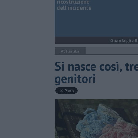
ricostruzione
dell'incidente
Attualità
Si nasce così, tr
genitori