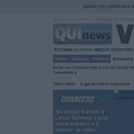
Questo sito contribuisce 
QUI
quotidiano online.
Percorso semplificat
TOSCANA
VALDARNO
AREZZO
CASENTINO
Home
Cronaca
Politica
Attualità
BUCINE
CASTELFRANCO-PIAN DI SCÒ
CASTIGLION FIB
TERRANUOVA B.
rovincia di Arezzo
​Benzina, gasolio, gpl, ecco dove risparmiare
Tutti i titoli:
​Ben
Sei ciclisti travolti a
Lanzo Torinese, l’auto
torna indietro e li
investe: la video