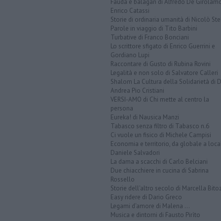
Fauda e balagan di Alfredo De Girolam
Enrico Catassi
Storie di ordinaria umanità di Nicolò Ste
Parole in viaggio di Tito Barbini
Turbative di Franco Bonciani
Lo scrittore sfigato di Enrico Guerrini e
Gordiano Lupi
Raccontare di Gusto di Rubina Rovini
Legalità e non solo di Salvatore Calleri
Shalom La Cultura della Solidarietà di 
Andrea Pio Cristiani
VERSI-AMO di Chi mette al centro la
persona
Eureka! di Nausica Manzi
Tabasco senza filtro di Tabasco n.6
Ci vuole un fisico di Michele Campisi
Economia e territorio, da globale a loca
Daniele Salvadori
La dama a scacchi di Carlo Belciani
Due chiacchiere in cucina di Sabrina
Rossello
Storie dell'altro secolo di Marcella Bito
Easy ridere di Dario Greco
Legami d'amore di Malena ...
Musica e dintorni di Fausto Pirìto