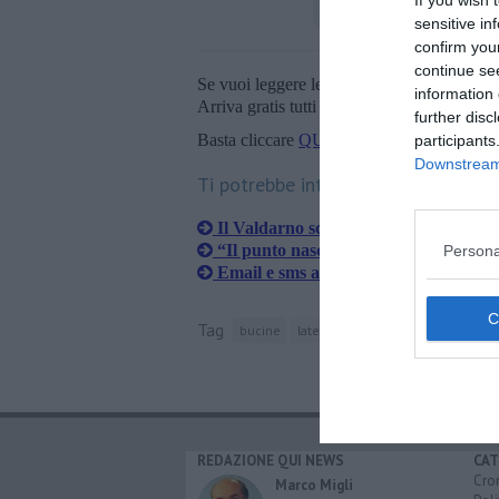
If you wish 
sensitive in
confirm you
continue se
Se vuoi leggere le notizie principali della T
information 
Arriva gratis tutti i giorni alle 20:00 dirett
further disc
Basta cliccare
QUI
participants
Downstream 
Ti potrebbe interessare anche:
​Il Valdarno scende in piazza per il pu
“Il punto nascita di Montevarchi non 
Persona
Email e sms a nome del Cup ma è una
Tag
bucine
laterina
ostetricia
ginecologi
REDAZIONE QUI NEWS
CAT
Cro
Marco Migli