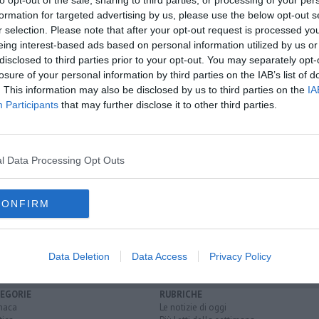
to opt-out of the sale, sharing to third parties, or processing of your per
formation for targeted advertising by us, please use the below opt-out s
r selection. Please note that after your opt-out request is processed y
eing interest-based ads based on personal information utilized by us or
oscana iscriviti alla
Newsletter QUInews - ToscanaMedia.
disclosed to third parties prior to your opt-out. You may separately opt-
amente nella tua casella di posta.
losure of your personal information by third parties on the IAB’s list of
. This information may also be disclosed by us to third parties on the
IA
Participants
that may further disclose it to other third parties.
nto nascita
si tocca"
l Data Processing Opt Outs
 truffa
CONFIRM
a
ospedale del valdarno
via san giuseppe
Data Deletion
Data Access
Privacy Policy
EGORIE
RUBRICHE
naca
Le notizie di oggi