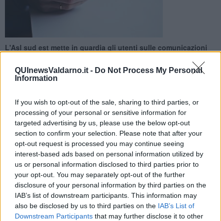
L'Asl sud est mette in guardia gli utenti sulle comunicazioni
ingannevoli: "Non rispondete a questi messaggi e non
chiamate i numeri indicati"
QUInewsValdarno.it -
Do Not Process My Personal
Information
If you wish to opt-out of the sale, sharing to third parties, or
processing of your personal or sensitive information for
targeted advertising by us, please use the below opt-out
TOSCANA —
Sms ed email con link ingannevoli inviati a nome di
section to confirm your selection. Please note that after your
presunti “uffici Cup”. L'Asl sud est, azienda sanitaria delle province
opt-out request is processed you may continue seeing
di Siena, Arezzo e Grosseto, mette in guardia gli utenti dopo la
interest-based ads based on personal information utilized by
diffusione di avvisi truffa, inviati tramite messaggi o posta
us or personal information disclosed to third parties prior to
elettronica.
your opt-out. You may separately opt-out of the further
Nel caso degli sms, tali comunicazioni invitano a contattare un
disclosure of your personal information by third parties on the
numero di telefono che non appartiene all’azienda sanitaria. "Si
IAB’s list of downstream participants. This information may
tratta con ogni probabilità di numeri truffa - mette in guardia l'Asl -
also be disclosed by us to third parties on the
IAB’s List of
attivati con lo scopo di sottrarre denaro a chi, in buona fede,
Downstream Participants
that may further disclose it to other