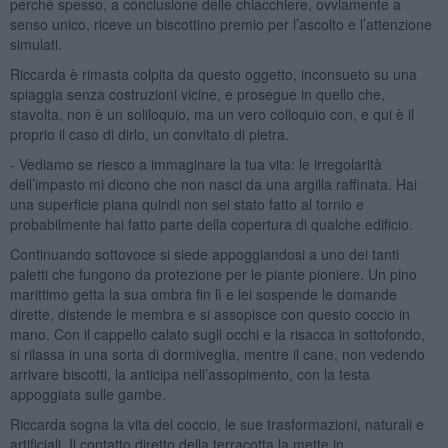
perché spesso, a conclusione delle chiacchiere, ovviamente a
senso unico, riceve un biscottino premio per l’ascolto e l’attenzione
simulati.
Riccarda è rimasta colpita da questo oggetto, inconsueto su una
spiaggia senza costruzioni vicine, e prosegue in quello che,
stavolta, non è un soliloquio, ma un vero colloquio con, e qui è il
proprio il caso di dirlo, un convitato di pietra.
- Vediamo se riesco a immaginare la tua vita: le irregolarità
dell’impasto mi dicono che non nasci da una argilla raffinata. Hai
una superficie piana quindi non sei stato fatto al tornio e
probabilmente hai fatto parte della copertura di qualche edificio.
Continuando sottovoce si siede appoggiandosi a uno dei tanti
paletti che fungono da protezione per le piante pioniere. Un pino
marittimo getta la sua ombra fin lì e lei sospende le domande
dirette, distende le membra e si assopisce con questo coccio in
mano. Con il cappello calato sugli occhi e la risacca in sottofondo,
si rilassa in una sorta di dormiveglia, mentre il cane, non vedendo
arrivare biscotti, la anticipa nell’assopimento, con la testa
appoggiata sulle gambe.
Riccarda sogna la vita del coccio, le sue trasformazioni, naturali e
artificiali. Il contatto diretto della terracotta la mette in