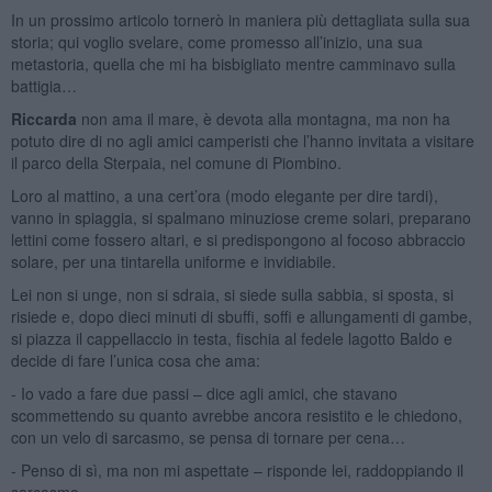
In un prossimo articolo tornerò in maniera più dettagliata sulla sua
storia; qui voglio svelare, come promesso all’inizio, una sua
metastoria, quella che mi ha bisbigliato mentre camminavo sulla
battigia…
Riccarda
non ama il mare, è devota alla montagna, ma non ha
potuto dire di no agli amici camperisti che l’hanno invitata a visitare
il parco della Sterpaia, nel comune di Piombino.
Loro al mattino, a una cert’ora (modo elegante per dire tardi),
vanno in spiaggia, si spalmano minuziose creme solari, preparano
lettini come fossero altari, e si predispongono al focoso abbraccio
solare, per una tintarella uniforme e invidiabile.
Lei non si unge, non si sdraia, si siede sulla sabbia, si sposta, si
risiede e, dopo dieci minuti di sbuffi, soffi e allungamenti di gambe,
si piazza il cappellaccio in testa, fischia al fedele lagotto Baldo e
decide di fare l’unica cosa che ama:
- Io vado a fare due passi – dice agli amici, che stavano
scommettendo su quanto avrebbe ancora resistito e le chiedono,
con un velo di sarcasmo, se pensa di tornare per cena…
- Penso di sì, ma non mi aspettate – risponde lei, raddoppiando il
sarcasmo.