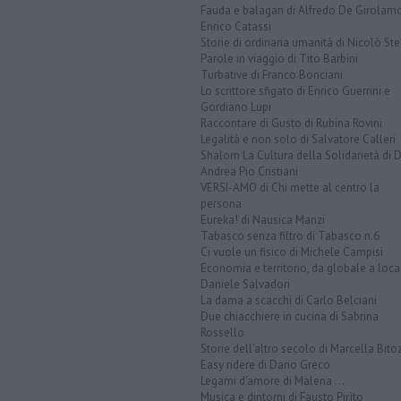
Fauda e balagan di Alfredo De Girolam
Enrico Catassi
Storie di ordinaria umanità di Nicolò Ste
Parole in viaggio di Tito Barbini
Turbative di Franco Bonciani
Lo scrittore sfigato di Enrico Guerrini e
Gordiano Lupi
Raccontare di Gusto di Rubina Rovini
Legalità e non solo di Salvatore Calleri
Shalom La Cultura della Solidarietà di 
Andrea Pio Cristiani
VERSI-AMO di Chi mette al centro la
persona
Eureka! di Nausica Manzi
Tabasco senza filtro di Tabasco n.6
Ci vuole un fisico di Michele Campisi
Economia e territorio, da globale a loca
Daniele Salvadori
La dama a scacchi di Carlo Belciani
Due chiacchiere in cucina di Sabrina
Rossello
Storie dell'altro secolo di Marcella Bito
Easy ridere di Dario Greco
Legami d'amore di Malena ...
Musica e dintorni di Fausto Pirìto