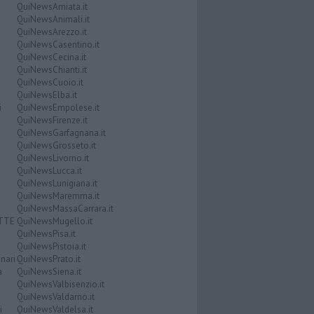
QuiNewsAmiata.it
QuiNewsAnimali.it
QuiNewsArezzo.it
QuiNewsCasentino.it
QuiNewsCecina.it
QuiNewsChianti.it
QuiNewsCuoio.it
QuiNewsElba.it
i
QuiNewsEmpolese.it
QuiNewsFirenze.it
QuiNewsGarfagnana.it
QuiNewsGrosseto.it
QuiNewsLivorno.it
QuiNewsLucca.it
QuiNewsLunigiana.it
QuiNewsMaremma.it
QuiNewsMassaCarrara.it
ATTE
QuiNewsMugello.it
QuiNewsPisa.it
QuiNewsPistoia.it
nari
QuiNewsPrato.it
a
QuiNewsSiena.it
QuiNewsValbisenzio.it
QuiNewsValdarno.it
i
QuiNewsValdelsa.it