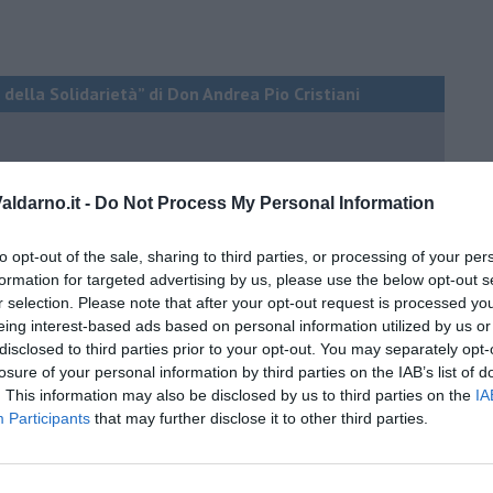
 della Solidarietà” di Don Andrea Pio Cristiani
do dell'odio
ldarno.it -
Do Not Process My Personal Information
to opt-out of the sale, sharing to third parties, or processing of your per
formation for targeted advertising by us, please use the below opt-out s
r selection. Please note that after your opt-out request is processed y
eing interest-based ads based on personal information utilized by us or
disclosed to third parties prior to your opt-out. You may separately opt-
losure of your personal information by third parties on the IAB’s list of
. This information may also be disclosed by us to third parties on the
IA
Participants
that may further disclose it to other third parties.
li per per le coppie omosessuali