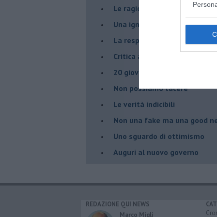
Persona
Le ragioni della politica
​Una ignobile confessione, p
La responsabilità politica
Critica alla cooperazione int
20 giovani in partenza per To
​Non possiamo tacere
​Le verità indicibili
Non una fake ma una good n
Uno sguardo di ottimismo
Auguri al nuovo governo
REDAZIONE QUI NEWS
CAT
Cro
Marco Migli