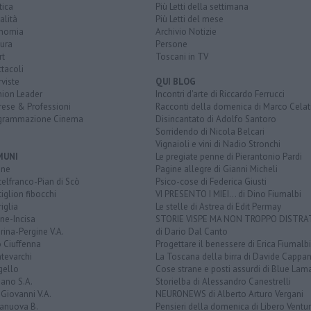
tica
Più Letti della settimana
alità
Più Letti del mese
nomia
Archivio Notizie
ura
Persone
rt
Toscani in TV
tacoli
rviste
QUI BLOG
nion Leader
Incontri d'arte di Riccardo Ferrucci
rese & Professioni
Racconti della domenica di Marco Celat
grammazione Cinema
Disincantato di Adolfo Santoro
Sorridendo di Nicola Belcari
Vignaioli e vini di Nadio Stronchi
MUNI
Le pregiate penne di Pierantonio Pardi
ine
Pagine allegre di Gianni Micheli
elfranco-Pian di Scò
Psico-cose di Federica Giusti
iglion fibocchi
VI PRESENTO I MIEI... di Dino Fiumalbi
iglia
Le stelle di Astrea di Edit Permay
ine-Incisa
STORIE VISPE MA NON TROPPO DISTR
rina-Pergine V.A.
di Dario Dal Canto
 Ciuffenna
Progettare il benessere di Erica Fiumalbi
tevarchi
La Toscana della birra di Davide Cappan
gello
Cose strane e posti assurdi di Blue Lam
ano S.A.
Storielba di Alessandro Canestrelli
Giovanni V.A.
NEURONEWS di Alberto Arturo Vergani
ranuova B.
Pensieri della domenica di Libero Ventur