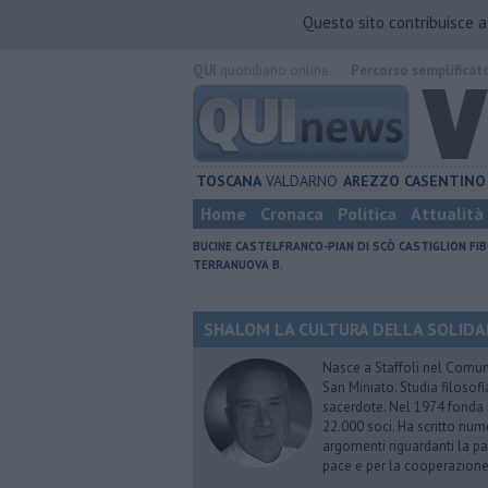
Questo sito contribuisce 
QUI
quotidiano online.
Percorso semplificat
TOSCANA
VALDARNO
AREZZO
CASENTINO
Home
Cronaca
Politica
Attualità
BUCINE
CASTELFRANCO-PIAN DI SCÒ
CASTIGLION FIB
TERRANUOVA B.
SHALOM LA CULTURA DELLA SOLIDARIE
Nasce a Staffoli nel Comune
San Miniato. Studia filosofi
sacerdote. Nel 1974 fonda
22.000 soci. Ha scritto nume
argomenti riguardanti la pas
pace e per la cooperazione