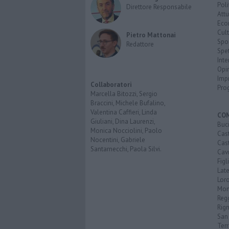
Poli
Direttore Responsabile
Attu
Eco
Cult
Pietro Mattonai
Spo
Redattore
Spet
Inte
Opi
Imp
Collaboratori
Pro
Marcella Bitozzi, Sergio
Braccini, Michele Bufalino,
Valentina Caffieri, Linda
CO
Giuliani, Dina Laurenzi,
Buc
Monica Nocciolini, Paolo
Cast
Nocentini, Gabriele
Cast
Santarnecchi, Paola Silvi.
Cavr
Figl
Late
Loro
Mon
Reg
Rign
San 
Ter