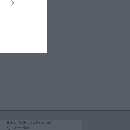
IL NETWORK QuiNews.net
QuiNewsAbetone.it