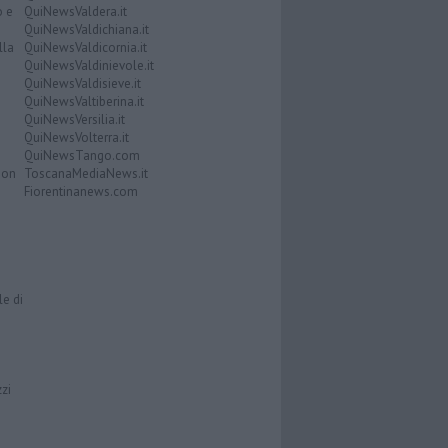
o e
QuiNewsValdera.it
QuiNewsValdichiana.it
lla
QuiNewsValdicornia.it
QuiNewsValdinievole.it
QuiNewsValdisieve.it
QuiNewsValtiberina.it
QuiNewsVersilia.it
QuiNewsVolterra.it
QuiNewsTango.com
Don
ToscanaMediaNews.it
Fiorentinanews.com
le di
zzi