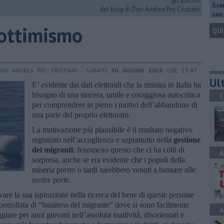
gli articoli
Scar
del blog di Don Andrea Pio Cristiani
con 
 ottimismo
QUI
ON ANDREA PIO CRISTIANI - SABATO
30 GIUGNO 2018
ORE 13:47
Ult
E’ evidente dai dati elettorali che la sinistra in Italia ha
bisogno di una sincera, umile e coraggiosa autocritica
C
per comprendere in pieno i motivi dell’abbandono di
una parte del proprio elettorato.
La motivazione più plausibile è il risultato negativo
registrato nell’accoglienza e soprattutto nella
gestione
dei migranti
; fenomeno questo che ci ha colti di
A
sorpresa, anche se era evidente che i popoli della
miseria presto o tardi sarebbero venuti a bussare alle
nostre porte.
ovare la sua ispirazione nella ricerca del bene di queste persone
ntrollata di “business del migrante” dove si sono facilmente
A
ggiare per anni giovani nell’assoluta inattività, disorientati e