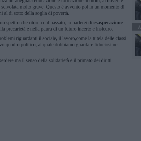
enza un’adeguata educazione e formazione ai diritti, ai doveri e
una scivolata molto grave. Questo è avvento poi in un momento di
i al di sotto della soglia di povertà.
no spettro che ritorna dal passato, io parlerei di
esasperazione
A
la precarietà e nella paura di un futuro incerto e insicuro.
oblemi riguardanti il sociale, il lavoro,come la tutela delle classi
o quadro politico, al quale dobbiamo guardare fiduciosi nel
perdere ma il senso della solidarietà e il primato dei diritti