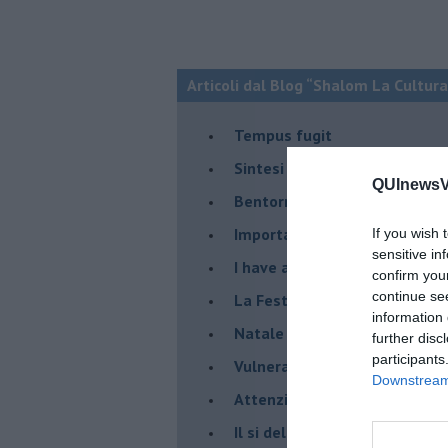
Articoli dal Blog “Shalom La Cultura
​Tempus fugit
​Sintesi di un viaggio nel mon
QUInewsVa
Bentornato Presidente...
Importante è distrarre
If you wish 
sensitive in
​I have a Dream
confirm you
continue se
La Festa della Mondialità
information 
Natale e covid 19
further disc
participants
Vulnerabilità e paura
Downstream 
Attenzione al laicismo
Il si del Papa alle unioni civi