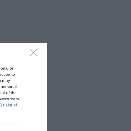
sonal or
ection to
ou may
 personal
out of the
 downstream
B’s List of