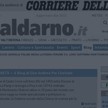
alla audience di
o
Aggiornato alle 20:12
METEO:
M
Vene
VALTIBERINA
FIRENZE
SIENA
GROSSETO
PRATO
LIVORNO
PI
Lavoro
Cultura e Spettacolo
Eventi
Sport
Blog
Intervi
OCCHI
CAVRIGLIA
FIGLINE-INCISA
LATERINA-PERGINE V.A.
LORO CIUFFENNA
MONTEVARCH
TÀ — il Blog di Don Andrea Pio Cristiani
 di Santa Croce sull’Arno (Pi) nel 1950 nella Diocesi di
a a Parigi e teologia a Pisa e nel 1974 è ordinato
 il Movimento Shalom attivo in 20 paesi del mondo con
Q
rosi saggi su riviste specializzate e prefazioni su
torale, la Dottrina sociale della Chiesa, le scienze per la
A L
.
Vedi tutti
di 