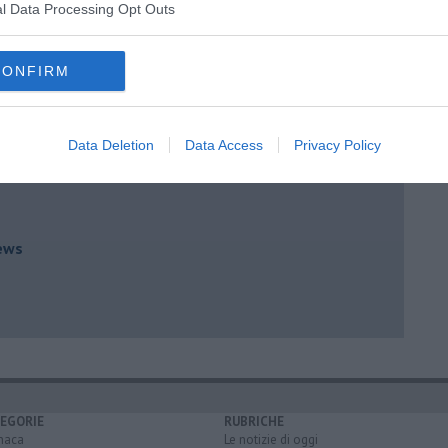
l Data Processing Opt Outs
er un costume che mi tormenta
CONFIRM
ernazionale
Data Deletion
Data Access
Privacy Policy
go e Benin
ews
EGORIE
RUBRICHE
naca
Le notizie di oggi