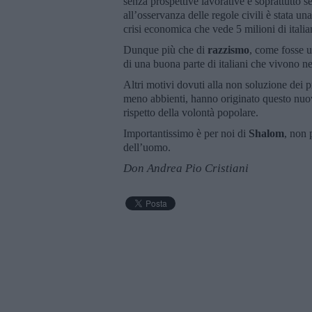
senza prospettive lavorative e soprattutto s
all’osservanza delle regole civili è stata 
crisi economica che vede 5 milioni di italian
Dunque più che di
razzismo
, come fosse u
di una buona parte di italiani che vivono nel
Altri motivi dovuti alla non soluzione dei pr
meno abbienti, hanno originato questo nuov
rispetto della volontà popolare.
Importantissimo è per noi di
Shalom
, non 
dell’uomo.
Don Andrea Pio Cristiani