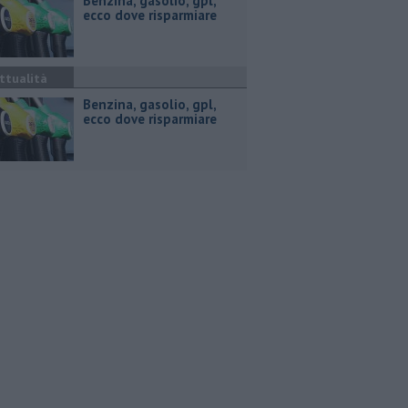
​Benzina, gasolio, gpl,
ecco dove risparmiare
ttualità
​Benzina, gasolio, gpl,
ecco dove risparmiare