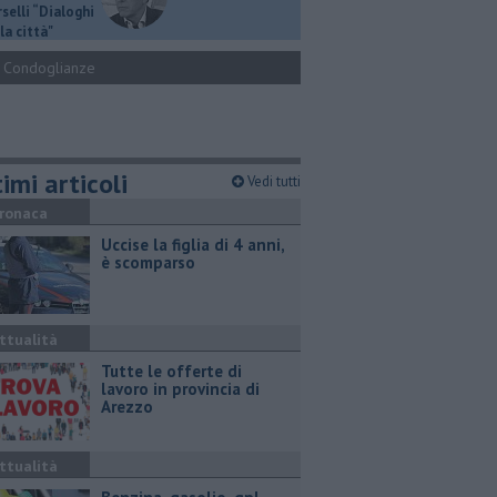
selli “Dialoghi
la città"
Condoglianze
imi articoli
Vedi tutti
ronaca
Uccise la figlia di 4 anni,
è scomparso
ttualità
​Tutte le offerte di
lavoro in provincia di
Arezzo
ttualità