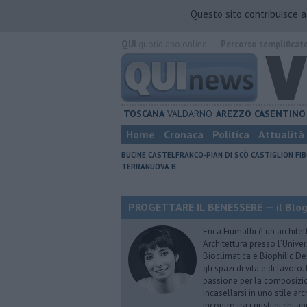
Questo sito contribuisce 
QUI
quotidiano online.
Percorso semplificat
TOSCANA
VALDARNO
AREZZO
CASENTINO
Home
Cronaca
Politica
Attualità
BUCINE
CASTELFRANCO-PIAN DI SCÒ
CASTIGLION FIB
TERRANUOVA B.
PROGETTARE IL BENESSERE — il Blog 
Erica Fiumalbi è un architet
Architettura presso l’Univer
Bioclimatica e Biophilic De
gli spazi di vita e di lavoro
passione per la composizio
incasellarsi in uno stile ar
incontro tra i gusti di chi 