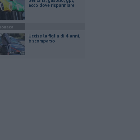
​Benzina, gasolio, gpl,
ecco dove risparmiare
ronaca
Uccise la figlia di 4 anni,
è scomparso