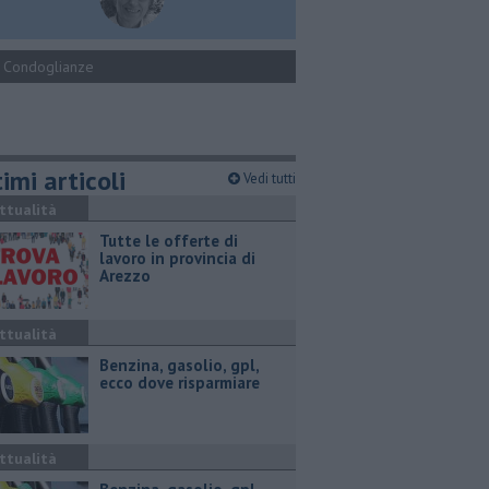
Condoglianze
imi articoli
Vedi tutti
ttualità
​Tutte le offerte di
lavoro in provincia di
Arezzo
ttualità
​Benzina, gasolio, gpl,
ecco dove risparmiare
ttualità