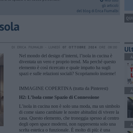
Vedi tutti
gli articoli
del blog di Erica Fiumalbi
QUI
Isola
Ult
DI ERICA FIUMALBI - LUNEDÌ
07 OTTOBRE 2024
ORE 08:00
Nel mondo del design d’interni, l’isola in cucina è
A
diventata un vero e proprio trend. Ma perché questo
elemento è così ricercato e quale impatto ha sugli
spazi e sulle relazioni sociali? Scopriamolo insieme!
IMMAGINE COPERTINA (tratta da Pinterest)
A
H2: L’Isola come Spazio di Connessione
L’isola in cucina non è solo una moda, ma un simbolo
di come siano cambiate le nostre abitudini di vivere la
casa. Questo elemento, che troneggia spesso al centro
degli open space moderni, non rappresenta solo una
A
scelta estetica o funzionale. È molto di più: è una