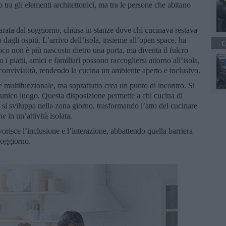
 tra gli elementi architettonici, ma tra le persone che abitano
parata dal soggiorno, chiusa in stanze dove chi cucinava restava
o dagli ospiti. L’arrivo dell’isola, insieme all’open space, ha
C
co non è più nascosto dietro una porta, ma diventa il fulcro
 i piatti, amici e familiari possono raccogliersi attorno all’isola,
nvivialità, rendendo la cucina un ambiente aperto e inclusivo.
 multifunzionale, ma soprattutto crea un punto di incontro. Si
un unico luogo. Questa disposizione permette a chi cucina di
e si sviluppa nella zona giorno, trasformando l’atto del cucinare
 in un’attività isolata.
risce l’inclusione e l’interazione, abbattendo quella barriera
soggiorno.