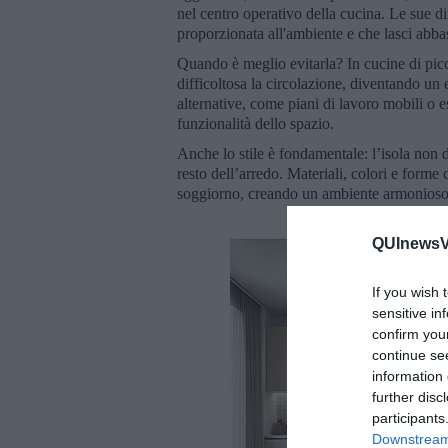
nel centro operativo della cucina. Le sue d
proporzionata all'ambiente e che lasci abb
Quando è meglio evitarla? In cucine di picc
difficoltosa la circolazione, diventando un 
alternative, come piani di lavoro mobili o e
funzionalità dello spazio.
Anche lo stile è fondamentale: l’isola non d
resto dell’arredo. Materiali, colori e forme 
soggiorno, creando un ambiente armonioso
QUInewsVa
If you wish 
sensitive in
confirm you
continue se
information 
further disc
participants
Downstream 