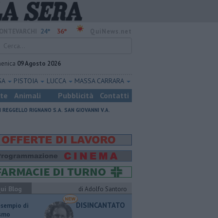
24°
36°
ONTEVARCHI
QuiNews.net
enica
09 Agosto 2026
SA
PISTOIA
LUCCA
MASSA CARRARA
ste
Animali
Pubblicità
Contatti
I
REGGELLO
RIGNANO S.A.
SAN GIOVANNI V.A.
ui Blog
di Adolfo Santoro
DISINCANTATO
esempio di
ismo