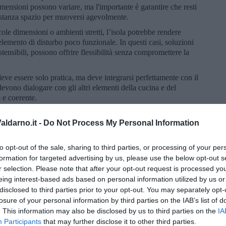
imensioni possono variare, ma l'importante è garantire che resti
astanza spazio per muoversi agevolmente.
ole dimensioni o ambienti stretti, l’isola potrebbe rendere
elemento di disturbo poco funzionale. In questi casi, soluzioni
stensibili, possono offrire flessibilità senza compromettere la
eve essere solo pratica, ma deve integrarsi perfettamente con il
devono dialogare con gli altri elementi della cucina e del
 e coerente.
ldarno.it -
Do Not Process My Personal Information
to opt-out of the sale, sharing to third parties, or processing of your per
formation for targeted advertising by us, please use the below opt-out s
r selection. Please note that after your opt-out request is processed y
eing interest-based ads based on personal information utilized by us or
disclosed to third parties prior to your opt-out. You may separately opt-
losure of your personal information by third parties on the IAB’s list of
. This information may also be disclosed by us to third parties on the
IA
Participants
that may further disclose it to other third parties.