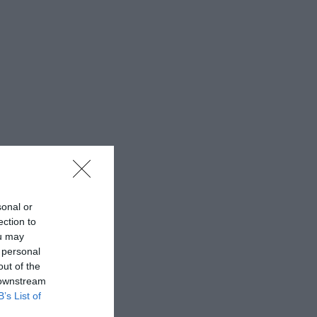
sonal or
ection to
ou may
 personal
out of the
 downstream
B’s List of