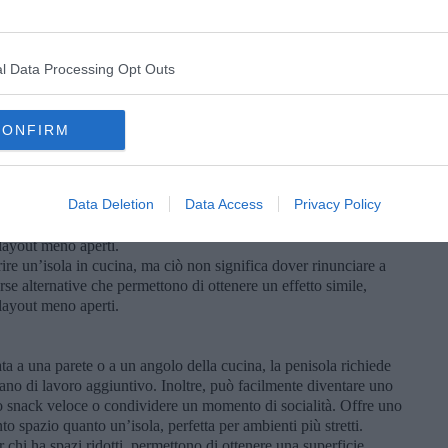
l Data Processing Opt Outs
CONFIRM
Data Deletion
Data Access
Privacy Policy
re un’isola in cucina, ma ciò non significa dover rinunciare a
se alternative che permettono di ottenere un effetto simile,
 layout meno aperti.
re un’isola in cucina, ma ciò non significa dover rinunciare a
se alternative che permettono di ottenere un effetto simile,
 layout meno aperti.
ata a una parete o a un angolo della cucina, la penisola richiede
no di lavoro aggiuntivo. Inoltre, può facilmente diventare uno
 snack veloce o condividere un momento di socialità. Offre uno
o spazio quanto un’isola, perfetta per ambienti più stretti.
er chi ha spazi ridotti, permettono di ottenere una superficie