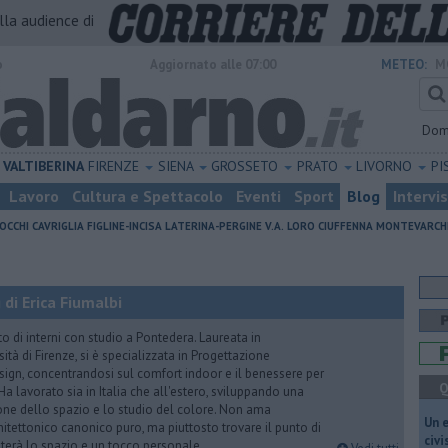
alla audience di
o
Aggiornato alle 07:00
METEO:
M
Dom
VALTIBERINA
FIRENZE
SIENA
GROSSETO
PRATO
LIVORNO
PI
Lavoro
Cultura e Spettacolo
Eventi
Sport
Blog
Intervi
OCCHI
CAVRIGLIA
FIGLINE-INCISA
LATERINA-PERGINE V.A.
LORO CIUFFENNA
MONTEVARCH
di Erica Fiumalbi
to di interni con studio a Pontedera. Laureata in
sità di Firenze, si è specializzata in Progettazione
sign, concentrandosi sul comfort indoor e il benessere per
Q
. Ha lavorato sia in Italia che all'estero, sviluppando una
ne dello spazio e lo studio del colore. Non ama
​Un 
chitettonico canonico puro, ma piuttosto trovare il punto di
civ
abiterà lo spazio e un tocco personale.