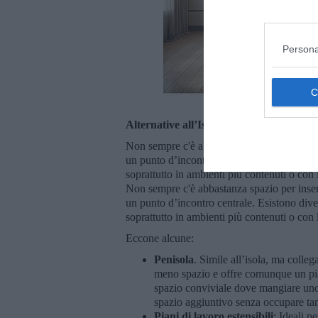
Persona
Alternative all’Isola
Non sempre c'è abbastanza spazio per inseri
un punto d’incontro centrale. Esistono diver
soprattutto in ambienti più contenuti o con
Non sempre c'è abbastanza spazio per inseri
un punto d’incontro centrale. Esistono diver
soprattutto in ambienti più contenuti o con
Eccone alcune:
Penisola
. Simile all’isola, ma colleg
meno spazio e offre comunque un pia
spazio conviviale dove mangiare uno
spazio aggiuntivo senza occupare tant
Piani di lavoro estensibili
: Ideali p