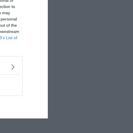
sonal or
ection to
ou may
 personal
out of the
 downstream
B’s List of