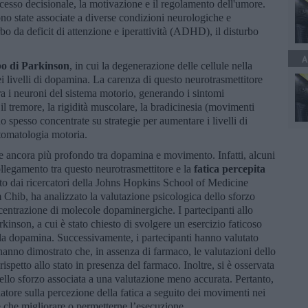
cesso decisionale, la motivazione e il regolamento dell'umore.
ono state associate a diverse condizioni neurologiche e
rbo da deficit di attenzione e iperattività (ADHD), il disturbo
A
o di Parkinson
, in cui la degenerazione delle cellule nella
 livelli di dopamina. La carenza di questo neurotrasmettitore
a i neuroni del sistema motorio, generando i sintomi
il tremore, la rigidità muscolare, la bradicinesia (movimenti
ono spesso concentrate su strategie per aumentare i livelli di
ntomatologia motoria.
 ancora più profondo tra dopamina e movimento. Infatti, alcuni
ollegamento tra questo neurotrasmettitore e la
fatica percepita
tto dai ricercatori della Johns Hopkins School of Medicine
Chib, ha analizzato la valutazione psicologica dello sforzo
ncentrazione di molecole dopaminergiche. I partecipanti allo
rkinson, a cui è stato chiesto di svolgere un esercizio faticoso
la dopamina. Successivamente, i partecipanti hanno valutato
i hanno dimostrato che, in assenza di farmaco, le valutazioni dello
ispetto allo stato in presenza del farmaco. Inoltre, si è osservata
ello sforzo associata a una valutazione meno accurata. Pertanto,
tore sulla percezione della fatica a seguito dei movimenti nei
e che migliorare o permetterne l’esecuzione.