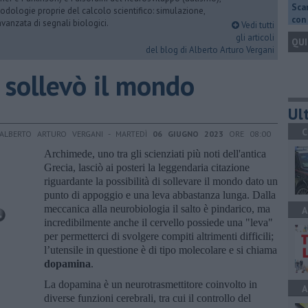
Scar
dologie proprie del calcolo scientifico: simulazione,
con 
vanzata di segnali biologici.
Vedi tutti
gli articoli
QUI
del blog di Alberto Arturo Vergani
 sollevò il mondo
Ult
C
 ALBERTO ARTURO VERGANI - MARTEDÌ
06 GIUGNO 2023
ORE 08:00
Archimede, uno tra gli scienziati più noti dell'antica
Grecia, lasciò ai posteri la leggendaria citazione
riguardante la possibilità di sollevare il mondo dato un
punto di appoggio e una leva abbastanza lunga. Dalla
meccanica alla neurobiologia il salto è pindarico, ma
A
incredibilmente anche il cervello possiede una "leva"
per permetterci di svolgere compiti altrimenti difficili;
l’utensile in questione è di tipo molecolare e si chiama
dopamina
.
La dopamina è un neurotrasmettitore coinvolto in
A
diverse funzioni cerebrali, tra cui il controllo del