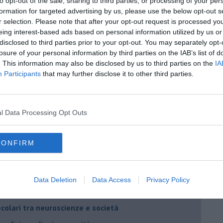
to opt-out of the sale, sharing to third parties, or processing of your per
formation for targeted advertising by us, please use the below opt-out s
r selection. Please note that after your opt-out request is processed y
eing interest-based ads based on personal information utilized by us or
disclosed to third parties prior to your opt-out. You may separately opt-
losure of your personal information by third parties on the IAB’s list of
. This information may also be disclosed by us to third parties on the
IA
Participants
that may further disclose it to other third parties.
l Data Processing Opt Outs
CONFIRM
berto Arturo Vergani
Data Deletion
Data Access
Privacy Policy
o) dell’uomo
ecolari tra neuroscienze e società