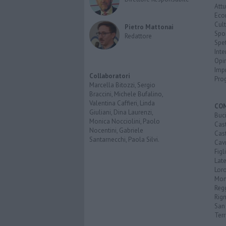
Attu
Eco
Cult
Pietro Mattonai
Spo
Redattore
Spet
Inte
Opi
Imp
Collaboratori
Pro
Marcella Bitozzi, Sergio
Braccini, Michele Bufalino,
Valentina Caffieri, Linda
CO
Giuliani, Dina Laurenzi,
Buc
Monica Nocciolini, Paolo
Cast
Nocentini, Gabriele
Cast
Santarnecchi, Paola Silvi.
Cavr
Figl
Late
Loro
Mon
Reg
Rign
San 
Ter