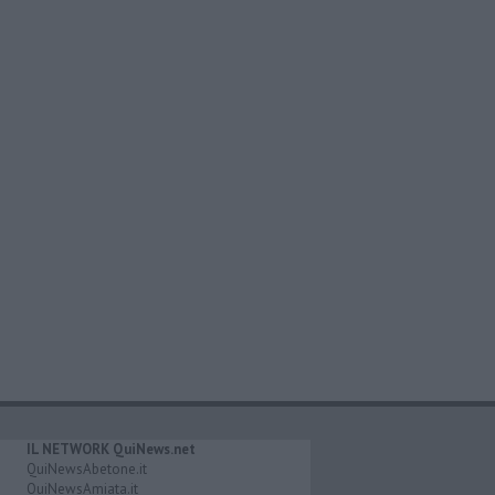
IL NETWORK QuiNews.net
QuiNewsAbetone.it
QuiNewsAmiata.it