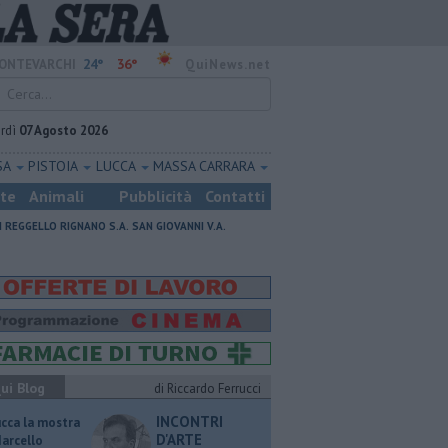
24°
36°
ONTEVARCHI
QuiNews.net
rdì
07 Agosto 2026
SA
PISTOIA
LUCCA
MASSA CARRARA
ste
Animali
Pubblicità
Contatti
I
REGGELLO
RIGNANO S.A.
SAN GIOVANNI V.A.
ui Blog
di Riccardo Ferrucci
INCONTRI
ucca la mostra
D'ARTE
Marcello