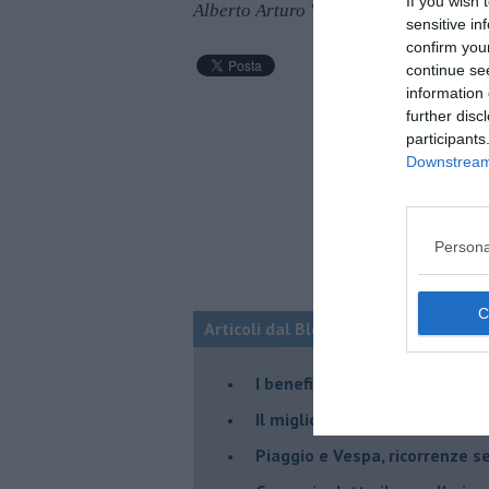
If you wish 
Alberto Arturo Vergani
sensitive in
confirm you
continue se
information 
further disc
participants
Downstream 
Persona
Articoli dal Blog “NEURONEWS” di Al
​I benefici neurali del tango
​Il migliore amico (del cervell
Piaggio e Vespa, ricorrenze s