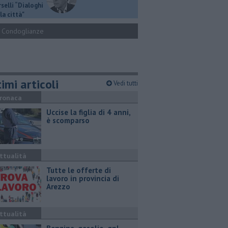
selli “Dialoghi
la città"
Condoglianze
imi articoli
Vedi tutti
ronaca
Uccise la figlia di 4 anni,
è scomparso
ttualità
​Tutte le offerte di
lavoro in provincia di
Arezzo
ttualità