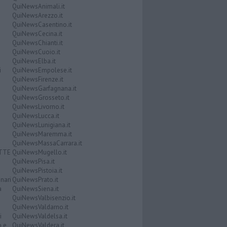
QuiNewsAnimali.it
QuiNewsArezzo.it
QuiNewsCasentino.it
QuiNewsCecina.it
QuiNewsChianti.it
QuiNewsCuoio.it
QuiNewsElba.it
i
QuiNewsEmpolese.it
QuiNewsFirenze.it
QuiNewsGarfagnana.it
QuiNewsGrosseto.it
QuiNewsLivorno.it
QuiNewsLucca.it
QuiNewsLunigiana.it
QuiNewsMaremma.it
QuiNewsMassaCarrara.it
ATTE
QuiNewsMugello.it
QuiNewsPisa.it
QuiNewsPistoia.it
nari
QuiNewsPrato.it
a
QuiNewsSiena.it
QuiNewsValbisenzio.it
QuiNewsValdarno.it
i
QuiNewsValdelsa.it
o e
QuiNewsValdera.it