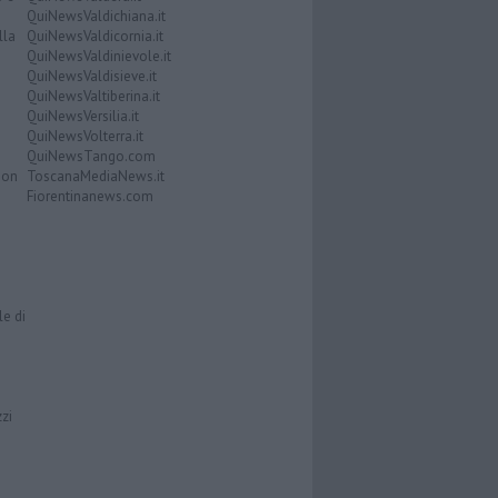
QuiNewsValdichiana.it
lla
QuiNewsValdicornia.it
QuiNewsValdinievole.it
QuiNewsValdisieve.it
QuiNewsValtiberina.it
QuiNewsVersilia.it
QuiNewsVolterra.it
QuiNewsTango.com
Don
ToscanaMediaNews.it
Fiorentinanews.com
le di
zzi