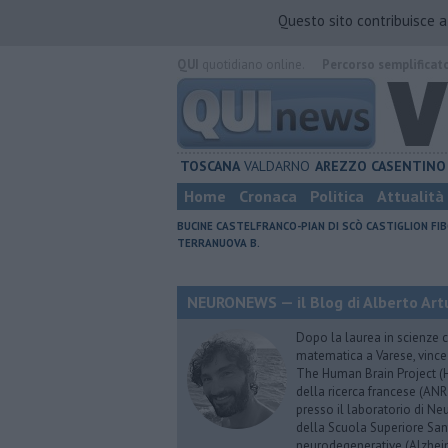
Questo sito contribuisce 
QUI
quotidiano online.
Percorso semplificat
TOSCANA
VALDARNO
AREZZO
CASENTINO
Home
Cronaca
Politica
Attualità
BUCINE
CASTELFRANCO-PIAN DI SCÒ
CASTIGLION FIB
TERRANUOVA B.
NEURONEWS — il Blog di Alberto Art
Dopo la laurea in scienze c
matematica a Varese, vince
The Human Brain Project (HB
della ricerca francese (ANR
presso il laboratorio di N
della Scuola Superiore Sant’
neurodegenerative (Alzheim