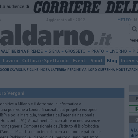
alla audience di
o
Aggiornato alle 20:12
METEO:
M
Vene
VALTIBERINA
FIRENZE
SIENA
GROSSETO
PRATO
LIVORNO
PI
Lavoro
Cultura e Spettacolo
Eventi
Sport
Blog
Intervi
OCCHI
CAVRIGLIA
FIGLINE-INCISA
LATERINA-PERGINE V.A.
LORO CIUFFENNA
MONTEVARCH
uro Vergani
ognitive a Milano e il dottorato in informatica e
 una posizione a Londra finanziata dal progetto europeo
P) e poi a Marsiglia, finanziata dall’agenzia nazionale
Q
 Horizontal- V1). Attualmente è ricercatore in neuroscienze
euroingegneria Computazionale dell'Istituto di BioRobotica
A L
Anna di Pisa. Tra i suoi temi di ricerca ci sono le patologie
di 
er e Parkinson) e i disordini del neurosviluppo (autismo),