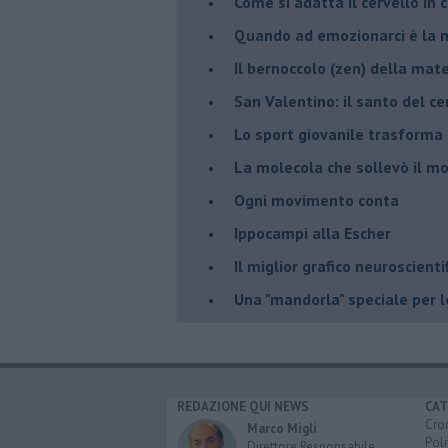
​Come si adatta il cervello in
​Quando ad emozionarci è la m
Il bernoccolo (zen) della ma
San Valentino: il santo del ce
​Lo sport giovanile trasforma 
​La molecola che sollevò il m
Ogni movimento conta
Ippocampi alla Escher
Il miglior grafico neuroscienti
​Una "mandorla" speciale per 
REDAZIONE QUI NEWS
CAT
Cro
Marco Migli
Poli
Direttore Responsabile