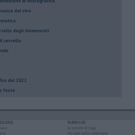
 condizione di microgravità
usica dal vivo
tematica
rvello degli innamorati
il cervello
ondo
fico del 2022
le feste
EGORIE
RUBRICHE
naca
Le notizie di oggi
tica
Più Letti della settimana