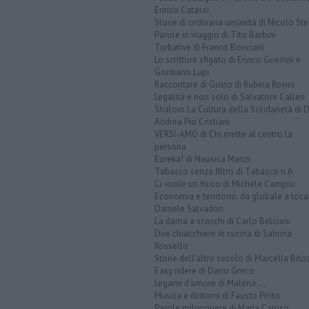
Enrico Catassi
Storie di ordinaria umanità di Nicolò Ste
Parole in viaggio di Tito Barbini
Turbative di Franco Bonciani
Lo scrittore sfigato di Enrico Guerrini e
Gordiano Lupi
Raccontare di Gusto di Rubina Rovini
Legalità e non solo di Salvatore Calleri
Shalom La Cultura della Solidarietà di 
Andrea Pio Cristiani
VERSI-AMO di Chi mette al centro la
persona
Eureka! di Nausica Manzi
Tabasco senza filtro di Tabasco n.6
Ci vuole un fisico di Michele Campisi
Economia e territorio, da globale a loca
Daniele Salvadori
La dama a scacchi di Carlo Belciani
Due chiacchiere in cucina di Sabrina
Rossello
Storie dell'altro secolo di Marcella Bito
Easy ridere di Dario Greco
Legami d'amore di Malena ...
Musica e dintorni di Fausto Pirìto
Parole milonguere di Maria Caruso