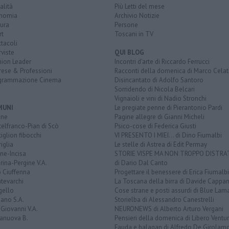
alità
Più Letti del mese
nomia
Archivio Notizie
ura
Persone
rt
Toscani in TV
tacoli
rviste
QUI BLOG
nion Leader
Incontri d'arte di Riccardo Ferrucci
rese & Professioni
Racconti della domenica di Marco Celat
grammazione Cinema
Disincantato di Adolfo Santoro
Sorridendo di Nicola Belcari
Vignaioli e vini di Nadio Stronchi
MUNI
Le pregiate penne di Pierantonio Pardi
ine
Pagine allegre di Gianni Micheli
elfranco-Pian di Scò
Psico-cose di Federica Giusti
iglion fibocchi
VI PRESENTO I MIEI... di Dino Fiumalbi
iglia
Le stelle di Astrea di Edit Permay
ine-Incisa
STORIE VISPE MA NON TROPPO DISTR
rina-Pergine V.A.
di Dario Dal Canto
 Ciuffenna
Progettare il benessere di Erica Fiumalbi
tevarchi
La Toscana della birra di Davide Cappan
gello
Cose strane e posti assurdi di Blue Lam
ano S.A.
Storielba di Alessandro Canestrelli
Giovanni V.A.
NEURONEWS di Alberto Arturo Vergani
ranuova B.
Pensieri della domenica di Libero Ventur
Fauda e balagan di Alfredo De Girolam