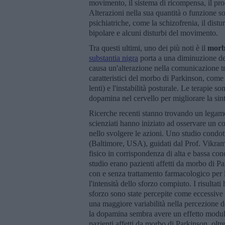
movimento, il sistema di ricompensa, il pro
Alterazioni nella sua quantità o funzione s
psichiatriche, come la schizofrenia, il distu
bipolare e alcuni disturbi del movimento.
Tra questi ultimi, uno dei più noti è il
morb
substantia nigra
porta a una diminuzione dei
causa un'alterazione nella comunicazione tr
caratteristici del morbo di Parkinson, come 
lenti) e l'instabilità posturale. Le terapie s
dopamina nel cervello per migliorare la si
Ricerche recenti stanno trovando un legame
scienziati hanno iniziato ad osservare un c
nello svolgere le azioni. Uno studio condo
(Baltimore, USA), guidati dal Prof. Vikram 
fisico in corrispondenza di alta e bassa co
studio erano pazienti affetti da morbo di Pa
con e senza trattamento farmacologico per 
l'intensità dello sforzo compiuto. I risultat
sforzo sono state percepite come eccessive r
una maggiore variabilità nella percezione d
la dopamina sembra avere un effetto modula
pazienti affetti da morbo di Parkinson, oltr