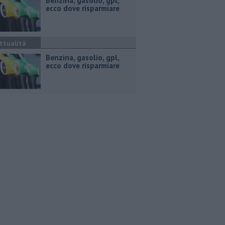
​Benzina, gasolio, gpl,
ecco dove risparmiare
ttualità
​Benzina, gasolio, gpl,
ecco dove risparmiare