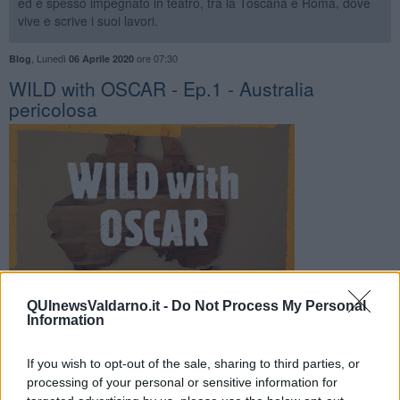
ed è spesso impegnato in teatro, tra la Toscana e Roma, dove
vive e scrive i suoi lavori.
,
Lunedì
ore 07:30
Blog
06 Aprile 2020
WILD with OSCAR - Ep.1 - Australia
pericolosa
QUInewsValdarno.it -
Do Not Process My Personal
Information
. —
Il grande avventuriero Oscar Newton Flatearth affronta le
insidie dell'outback australiano alla ricerca dell'animale più
If you wish to opt-out of the sale, sharing to third parties, or
pericoloso dell'Australia.
processing of your personal or sensitive information for