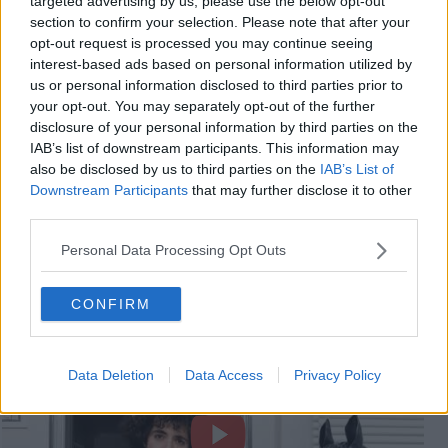
targeted advertising by us, please use the below opt-out
section to confirm your selection. Please note that after your
Dario Greco
opt-out request is processed you may continue seeing
interest-based ads based on personal information utilized by
us or personal information disclosed to third parties prior to
your opt-out. You may separately opt-out of the further
disclosure of your personal information by third parties on the
IAB’s list of downstream participants. This information may
also be disclosed by us to third parties on the
IAB’s List of
Se vuoi leggere le notizie principali della Toscana iscriviti alla
Downstream Participants
that may further disclose it to other
Newsletter QUInews - ToscanaMedia.
Arriva gratis tutti i giorni
third parties.
alle 20:00 direttamente nella tua casella di posta.
Basta cliccare
QUI
Personal Data Processing Opt Outs
Videogallery
CONFIRM
Data Deletion
Data Access
Privacy Policy