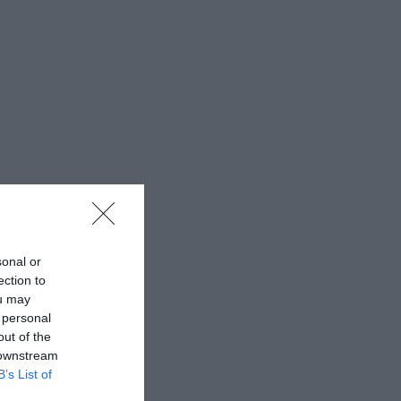
sonal or
ection to
ou may
 personal
out of the
 downstream
B’s List of