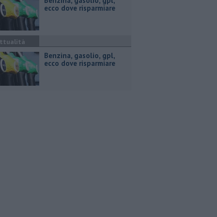
​Benzina, gasolio, gpl,
ecco dove risparmiare
ttualità
​Benzina, gasolio, gpl,
ecco dove risparmiare