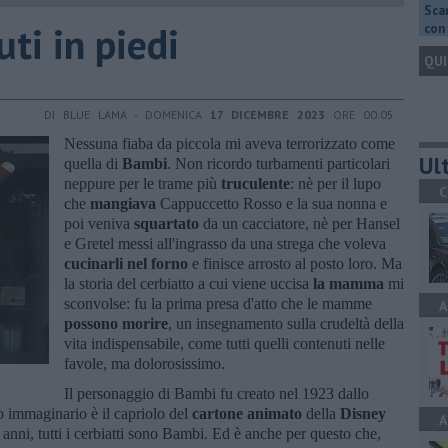
Scar
uti in piedi
con 
QUI
DI BLUE LAMA - DOMENICA
17 DICEMBRE 2023
ORE 00:05
Nessuna fiaba da piccola mi aveva terrorizzato come
Ult
quella di
Bambi
. Non ricordo turbamenti particolari
neppure per le trame più
truculente
: nè per il lupo
C
che
mangiava
Cappuccetto Rosso e la sua nonna e
poi veniva
squartato
da un cacciatore, nè per Hansel
e Gretel messi all'ingrasso da una strega che voleva
cucinarli nel forno
e finisce arrosto al posto loro. Ma
la storia del cerbiatto a cui viene uccisa
la mamma
mi
sconvolse: fu la prima presa d'atto che le mamme
A
possono
morire
, un insegnamento sulla crudeltà della
vita indispensabile, come tutti quelli contenuti nelle
favole, ma dolorosissimo.
Il personaggio di Bambi fu creato nel 1923 dallo
 immaginario è il capriolo del
cartone animato
della
Disney
A
anni, tutti i cerbiatti sono Bambi. Ed è anche per questo che,