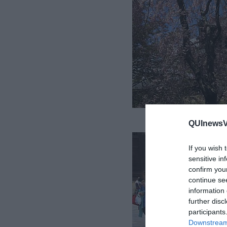
Il t
QUInewsVa
If you wish 
sensitive in
confirm you
continue se
information 
further disc
participants
Downstream 