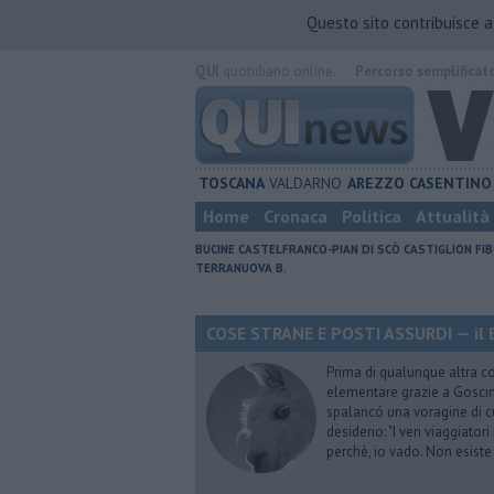
Questo sito contribuisce 
QUI
quotidiano online.
Percorso semplificat
TOSCANA
VALDARNO
AREZZO
CASENTINO
Home
Cronaca
Politica
Attualità
BUCINE
CASTELFRANCO-PIAN DI SCÒ
CASTIGLION FIB
TERRANUOVA B.
COSE STRANE E POSTI ASSURDI — il 
Prima di qualunque altra cos
elementare grazie a Goscinn
spalancó una voragine di cu
desiderio: "I veri viaggiator
perchè, io vado. Non esist