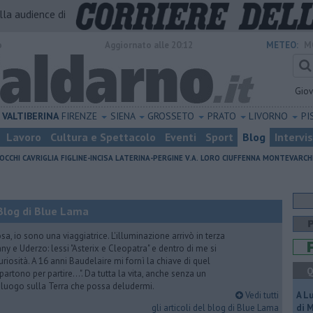
alla audience di
o
Aggiornato alle 20:12
METEO:
M
Gio
VALTIBERINA
FIRENZE
SIENA
GROSSETO
PRATO
LIVORNO
PI
Lavoro
Cultura e Spettacolo
Eventi
Sport
Blog
Intervi
OCCHI
CAVRIGLIA
FIGLINE-INCISA
LATERINA-PERGINE V.A.
LORO CIUFFENNA
MONTEVARCH
Blog di Blue Lama
a, io sono una viaggiatrice. L'illuminazione arrivò in terza
y e Uderzo: lessi "Asterix e Cleopatra" e dentro di me si
riosità. A 16 anni Baudelaire mi fornì la chiave di quel
Q
i partono per partire...". Da tutta la vita, anche senza un
e luogo sulla Terra che possa deludermi.
Vedi tutti
A L
gli articoli del blog di Blue Lama
di 