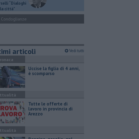
selli “Dialoghi
la città"
Condoglianze
imi articoli
Vedi tutti
ronaca
Uccise la figlia di 4 anni,
è scomparso
ttualità
​Tutte le offerte di
lavoro in provincia di
Arezzo
ttualità