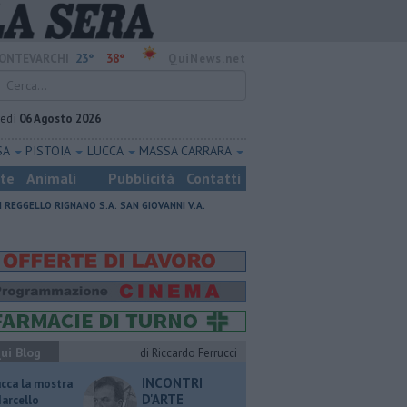
23°
38°
ONTEVARCHI
QuiNews.net
vedì
06 Agosto 2026
SA
PISTOIA
LUCCA
MASSA CARRARA
ste
Animali
Pubblicità
Contatti
I
REGGELLO
RIGNANO S.A.
SAN GIOVANNI V.A.
ui Blog
di Riccardo Ferrucci
INCONTRI
ucca la mostra
D'ARTE
Marcello