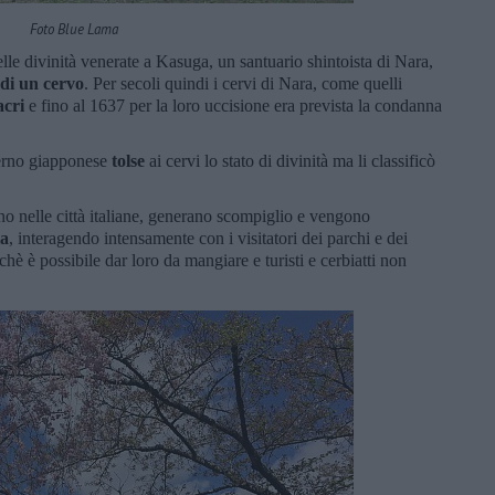
Foto Blue Lama
le divinità venerate a Kasuga, un santuario shintoista di Nara,
 di un cervo
. Per secoli quindi i cervi di Nara, come quelli
acri
e fino al 1637 per la loro uccisione era prevista la condanna
erno giapponese
tolse
ai cervi lo stato di divinità ma li classificò
.
no nelle città italiane, generano scompiglio e vengono
ia
, interagendo intensamente con i visitatori dei parchi e dei
è è possibile dar loro da mangiare e turisti e cerbiatti non