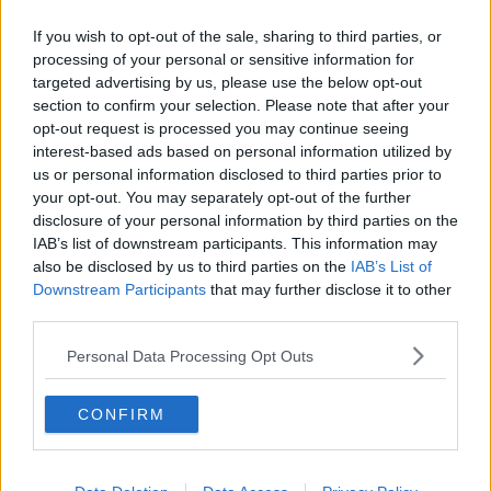
collaborano per diffondere le migliori pratiche a favore del
benessere familiare. Attraverso i programmi “Nati per leggere” e
If you wish to opt-out of the sale, sharing to third parties, or
“Nati per la musica”, promuovono momenti di condivisione e
processing of your personal or sensitive information for
crescita e tra marzo e novembre sono previsti tre incontri.
targeted advertising by us, please use the below opt-out
section to confirm your selection. Please note that after your
«Con questa iniziativa, il Consultorio ribadisce il suo impegno nella
opt-out request is processed you may continue seeing
prevenzione, promuovendo l’importanza della lettura fin dai primi
interest-based ads based on personal information utilized by
mesi di vita dei bambini e delle bambine –
sottolinea la
us or personal information disclosed to third parties prior to
responsabile Ostetrica dell’Unità funzionale attività
your opt-out. You may separately opt-out of the further
consultoriali della zona distretto del Valdarno, Stefania
disclosure of your personal information by third parties on the
Mugnai
- L’obiettivo è sensibilizzare le famiglie sui benefici della
IAB’s list of downstream participants. This information may
lettura, non solo come stimolo per lo sviluppo cognitivo ed
emozionale, ma anche come strumento per rafforzare il legame tra
also be disclosed by us to third parties on the
IAB’s List of
genitori e figli».
Downstream Participants
that may further disclose it to other
«La lettura è universalmente riconosciuta come una competenza
third parties.
essenziale per la crescita personale e sociale, e questo progetto
mira a diffondere questa consapevolezza fin dalla prima infanzia –
Personal Data Processing Opt Outs
evidenzia la direttrice f.f. di Zona distretto Valdarno, Marzia
Sandroni
– Le esperienze di lettura condivisa, inoltre, favoriscono
CONFIRM
momenti di benessere, confronto e riflessione. La lettura favorisce
lo sviluppo del linguaggio e aiuta ad arricchire il vocabolario, a
migliorare la comprensione, oltre che potenziare la memoria,
l’attenzione, le emozioni e la fantasia. Aiuta, quindi, a rafforzare