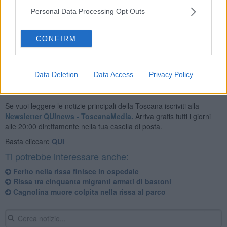
Personal Data Processing Opt Outs
Nel corso di alcune perquisizioni, gli investigatori hanno trovato una
pistola taser, una pistola semiautomatica a salve modificata, un
CONFIRM
machete e una mazza da baseball.
Data Deletion
Data Access
Privacy Policy
Se vuoi leggere le notizie principali della Toscana iscriviti alla
Newsletter QUInews - ToscanaMedia.
Arriva gratis tutti i giorni
alle 20:00 direttamente nella tua casella di posta.
Basta cliccare
QUI
Ti potrebbe interessare anche:
Ferito nella rissa finisce in ospedale
Rissa tra cinquanta migranti armati di bastoni
Cagnolina muore colpita nella rissa al parco