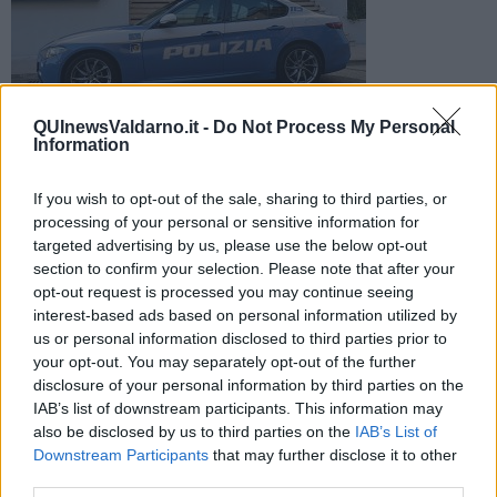
QUInewsValdarno.it -
Do Not Process My Personal
Cinque i Daspo emessi dal questore dopo l'episodio avvenuto
Information
in centro in pieno giorno. Tra i destinatari tre sono minorenni
If you wish to opt-out of the sale, sharing to third parties, or
processing of your personal or sensitive information for
targeted advertising by us, please use the below opt-out
section to confirm your selection. Please note that after your
opt-out request is processed you may continue seeing
MONTEVARCHI —
Si sarebbero dati appuntamento per un
interest-based ads based on personal information utilized by
regolamento di conti, poi degenerato in
rissa
.
us or personal information disclosed to third parties prior to
Dopo l'episodio avvenuto a inizio Dicembre a Montevarchi, in
your opt-out. You may separately opt-out of the further
piazza Vittorio Veneto, il questore ha emesso
5 Daspo urbani
disclosure of your personal information by third parties on the
- che prevedono il divieto di accesso nel centro cittadino per un
IAB’s list of downstream participants. This information may
anno - nei confronti di altrettante persone che avrebbero preso
also be disclosed by us to third parties on the
IAB’s List of
parte ai fatti.
Tre di loro sono minorenni.
Downstream Participants
that may further disclose it to other
third parties.