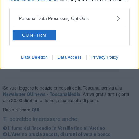
third parties.
Sul posto l'intervento dei vigili del fuoco del Valdarno insieme ad
Personal Data Processing Opt Outs
Anpas 3 e 37, alle squadre di volontari de La Racchetta di Arezzo e
Laterina, ma anche personale Vab, Anpas 15 di Pian di Scò. In
azione pure l'elicottero della Regione Toscana.
CONFIRM
Non si registrano, fortunatamente, danni a cose o persone
nonostante la vicinanza delle abitazioni.
Data Deletion
Data Access
Privacy Policy
Se vuoi leggere le notizie principali della Toscana iscriviti alla
Newsletter QUInews - ToscanaMedia.
Arriva gratis tutti i giorni
alle 20:00 direttamente nella tua casella di posta.
Basta cliccare
QUI
Ti potrebbe interessare anche:
Il fumo dell'incendio in Versilia fino all'Aretino
L'Aretino brucia ancora, distrutti oliveta e bosco