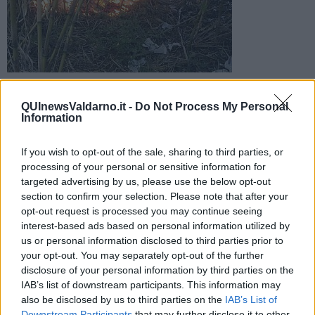
Le fiamme nel pomeriggio hanno interessato anche il noto
borgo di proprietà dei Ferragamo. Il rogo ha coinvolto
QUInewsValdarno.it -
Do Not Process My Personal
sterpaglie
Information
If you wish to opt-out of the sale, sharing to third parties, or
processing of your personal or sensitive information for
targeted advertising by us, please use the below opt-out
section to confirm your selection. Please note that after your
SAN GIUSTINO —
Ennesimo rogo nell'aretino. Un incendio è
opt-out request is processed you may continue seeing
divampato nel pomeriggio al Borro nelle tenute agricole della
interest-based ads based on personal information utilized by
famiglia Ferragamo.
us or personal information disclosed to third parties prior to
Ad andare in fiamme, lungo la provinciale di Vitereta, diversi ettari
your opt-out. You may separately opt-out of the further
di sterpaglie avvicinandosi anche alla boscaglia e all'aviosuperficie
disclosure of your personal information by third parties on the
presente nella zona.
IAB’s list of downstream participants. This information may
also be disclosed by us to third parties on the
IAB’s List of
Downstream Participants
that may further disclose it to other