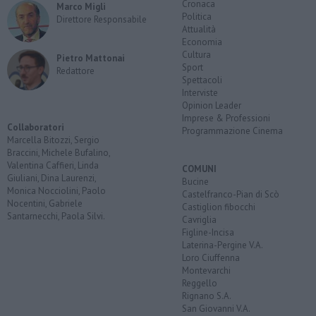
Cronaca
Marco Migli
Politica
Direttore Responsabile
Attualità
Economia
Cultura
Pietro Mattonai
Sport
Redattore
Spettacoli
Interviste
Opinion Leader
Imprese & Professioni
Collaboratori
Programmazione Cinema
Marcella Bitozzi, Sergio
Braccini, Michele Bufalino,
Valentina Caffieri, Linda
COMUNI
Giuliani, Dina Laurenzi,
Bucine
Monica Nocciolini, Paolo
Castelfranco-Pian di Scò
Nocentini, Gabriele
Castiglion fibocchi
Santarnecchi, Paola Silvi.
Cavriglia
Figline-Incisa
Laterina-Pergine V.A.
Loro Ciuffenna
Montevarchi
Reggello
Rignano S.A.
San Giovanni V.A.