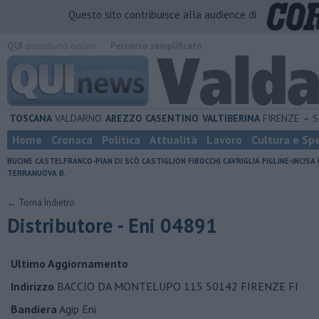
Questo sito contribuisce alla audience di
QUI
quotidiano online.
Percorso semplificato
TOSCANA
VALDARNO
AREZZO
CASENTINO
VALTIBERINA
FIRENZE
S
Home
Cronaca
Politica
Attualità
Lavoro
Cultura e Sp
BUCINE
CASTELFRANCO-PIAN DI SCÒ
CASTIGLION FIBOCCHI
CAVRIGLIA
FIGLINE-INCISA
TERRANUOVA B.
← Torna Indietro
Distributore - Eni 04891
Ultimo Aggiornamento
Indirizzo
BACCIO DA MONTELUPO 115 50142 FIRENZE FI
Bandiera
Agip Eni