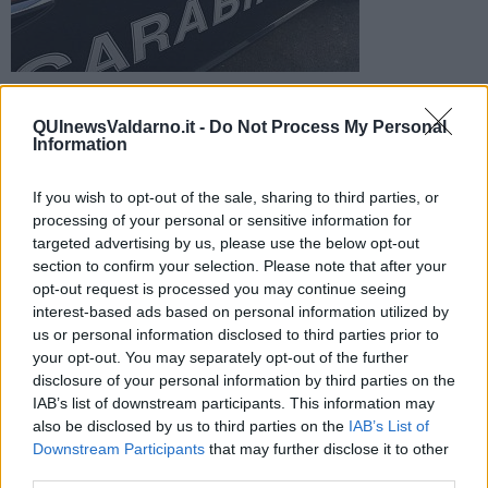
Ladra braccata dai carabinieri dopo il colpo messo a segno in
un negozio di Figline. Scoperta dal personale, ha tentato di
QUInewsValdarno.it -
Do Not Process My Personal
investire un dipendente
Information
If you wish to opt-out of the sale, sharing to third parties, or
processing of your personal or sensitive information for
targeted advertising by us, please use the below opt-out
section to confirm your selection. Please note that after your
FIGLINE-INCISA —
Ha messo le mani su una
collana
e un paio di
opt-out request is processed you may continue seeing
orecchini
credendo di non essere vista ma il personale
interest-based ads based on personal information utilized by
dell'Oviesse di Figline si è accorto delle sue mosse e ha fatto
us or personal information disclosed to third parties prior to
scattare l'allarme.
your opt-out. You may separately opt-out of the further
La ladra, 57enne di origine rumena, non si è data per vinta e non
disclosure of your personal information by third parties on the
ha esitato nemmeno a usare le mani per farsi spazio. Prima ha
IAB’s list of downstream participants. This information may
sferrato un
pugno
a un dipendente, poi ha cercato di travolgerne
also be disclosed by us to third parties on the
IAB’s List of
un altro mentre scappava al volante della sua macchina.
Downstream Participants
that may further disclose it to other
third parties.