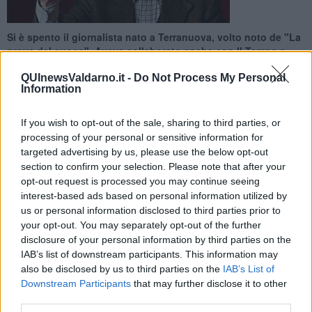
Si è spento il giornalista nato a Terranuova, volto noto de "La
prova del cuoco". Aveva collaborato anche con Il Tempo e
partecipato a Unomattina
QUInewsValdarno.it -
Do Not Process My Personal
Information
If you wish to opt-out of the sale, sharing to third parties, or
processing of your personal or sensitive information for
targeted advertising by us, please use the below opt-out
TERRANUOVA BRACCIOLINI —
Lutto nel mondo del giornalismo
per la scomparsa di Giuseppe Bigazzi, per tutti "Beppe". Esperto di
section to confirm your selection. Please note that after your
gastronomia, è diventato un volto della tv grazie alla partecipazione
opt-out request is processed you may continue seeing
al programma "La prova del cuoco" sotto la conduzione di
interest-based ads based on personal information utilized by
Antonella Clerici. Nel 2010 fu sospeso dalla Rai per aver dato
us or personal information disclosed to third parties prior to
consigli su come cucinare i gatti. Bigazzi era nato a Terranuova
your opt-out. You may separately opt-out of the further
Bracciolini il 20 gennaio del 1933.
disclosure of your personal information by third parties on the
IAB’s list of downstream participants. This information may
Bigazzi inizia a dedicarsi alla sua passione per la gastronomia
also be disclosed by us to third parties on the
IAB’s List of
curando, dal 1997 al 1999, sul quotidiano
Il Tempo
la rubrica
Downstream Participants
that may further disclose it to other
Luoghi di Delizia
.
third parties.