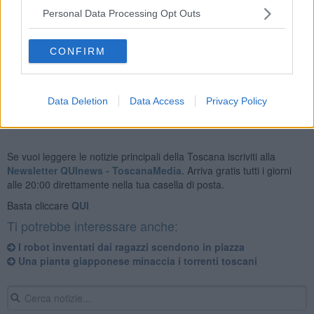
Personal Data Processing Opt Outs
In televisione fino al 2000 partecipa a Unomattina con una rubrica
"La borsa della spesa", poi
La prova del cuoco
insieme ad
CONFIRM
Antonella Clerici.
Data Deletion
Data Access
Privacy Policy
Se vuoi leggere le notizie principali della Toscana iscriviti alla
Newsletter QUInews - ToscanaMedia.
Arriva gratis tutti i giorni
alle 20:00 direttamente nella tua casella di posta.
Basta cliccare
QUI
Ti potrebbe interessare anche:
I robot inventati dai ragazzi scendono in piazza
Una pianta giapponese minaccia i torrenti toscani