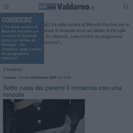
"
L'ira della sorella di
Meredih Kercher per
lo show di Amanda
Knox sul delitto di
Perugia: «Fu
violenza, cosa c'entra
un programma
comico?»
Indietro
,
Giovedì
ore 18:25
Cronaca
23 Febbraio 2023
Sotto casa dei parenti li minaccia con una
roncola