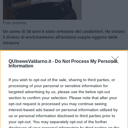
Foto archivio
Un uomo di 38 anni è stato arrestato dei carabinieri. Ha violato
il divieto di avvicinamento all'anziana coppia oggetto delle
minacce
QUInewsValdarno.it -
Do Not Process My Personal
Information
PERGINE VALDARNO —
E' andato sotto casa dei parenti, una
If you wish to opt-out of the sale, sharing to third parties, or
coppia di 70enni,
minacciandoli con una roncola alla mano
per
processing of your personal or sensitive information for
avere le chiavi dell'abitazione. I due coniugi hanno subito chiamato
targeted advertising by us, please use the below opt-out
i
carabinieri
che hanno arrestato l'uomo sul quale pendeva già un
section to confirm your selection. Please note that after your
divieto di avvicinamento ai due anziani.
opt-out request is processed you may continue seeing
interest-based ads based on personal information utilized by
I fatti sono avvenuti a Pergine Valdarno, la mattina di martedì 21
febbraio. Protagonista un 38enne già noto alle forze dell'ordine per
us or personal information disclosed to third parties prior to
altri episodi di violenza e danneggiamento beccato dai carabinieri
your opt-out. You may separately opt-out of the further
davanti al portone della coppia. L'uomo ha anche provato a
disclosure of your personal information by third parties on the