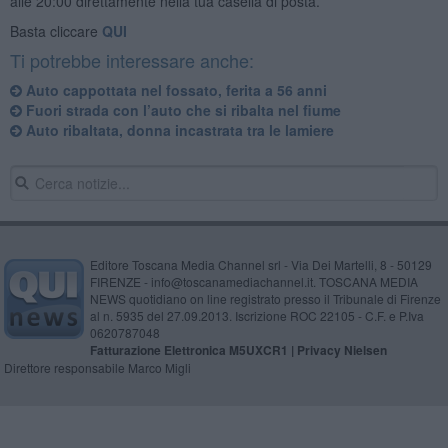
alle 20:00 direttamente nella tua casella di posta.
Basta cliccare
QUI
Ti potrebbe interessare anche:
Auto cappottata nel fossato, ferita a 56 anni
Fuori strada con l’auto che si ribalta nel fiume
Auto ribaltata, donna incastrata tra le lamiere
Editore Toscana Media Channel srl - Via Dei Martelli, 8 - 50129
FIRENZE - info@toscanamediachannel.it. TOSCANA MEDIA
NEWS quotidiano on line registrato presso il Tribunale di Firenze
al n. 5935 del 27.09.2013. Iscrizione ROC 22105 - C.F. e P.Iva
0620787048
Fatturazione Elettronica M5UXCR1 |
Privacy Nielsen
Direttore responsabile Marco Migli
Powered by
Aperion.it